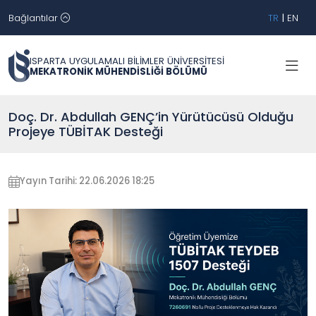
Bağlantılar
TR
|
EN
ISPARTA UYGULAMALI BİLİMLER ÜNİVERSİTESİ
MEKATRONİK MÜHENDİSLİĞİ BÖLÜMÜ
Doç. Dr. Abdullah GENÇ’in Yürütücüsü Olduğu
Projeye TÜBİTAK Desteği
Yayın Tarihi: 22.06.2026 18:25