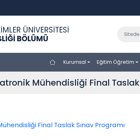
İMLER ÜNİVERSİTESİ
LİĞİ BÖLÜMÜ
Kurumsal
Eğitim Öğretim
tronik Mühendisliği Final Taslak
ühendisliği Final Taslak Sınav Programı