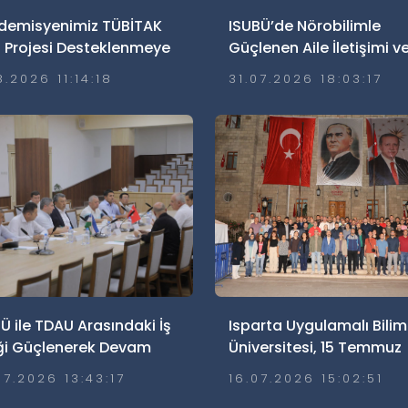
demisyenimiz TÜBİTAK
ISUBÜ’de Nörobilimle
 Projesi Desteklenmeye
Güçlenen Aile İletişimi v
 Kazandı
Ailelerde Güvenli
8.2026 11:14:18
31.07.2026 18:03:17
Dijitalleşme Söyleşisi
Gerçekleştirildi
Ü ile TDAU Arasındaki İş
Isparta Uygulamalı Bilim
iği Güçlenerek Devam
Üniversitesi, 15 Temmuz
or
Demokrasi ve Millî Birlik
07.2026 13:43:17
16.07.2026 15:02:51
Günü’nde Meydanlarday