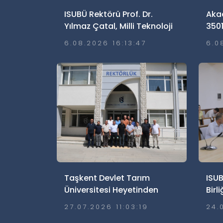
ISUBÜ Rektörü Prof. Dr.
Aka
Yılmaz Çatal, Milli Teknoloji
3501
Atölyeleri Lise Yaz Okulu
Hak
6.08.2026 16:13:47
6.0
Öğrencileriyle Buluştu
Taşkent Devlet Tarım
ISUB
Üniversitesi Heyetinden
Birl
Üniversitemize Ziyaret
Ediy
27.07.2026 11:03:19
24.