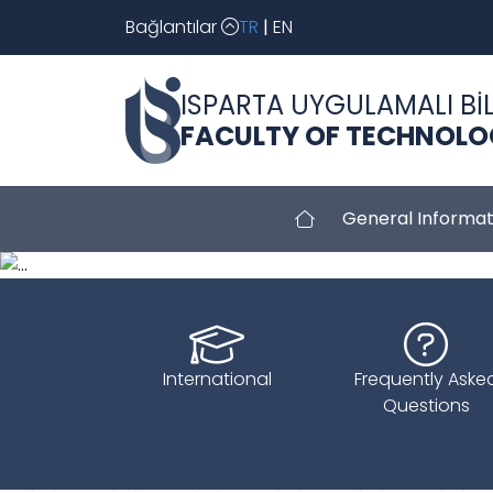
Bağlantılar
TR
|
EN
ISPARTA UYGULAMALI BİL
FACULTY OF TECHNOL
General Informat
Geri
International
Frequently Aske
Questions