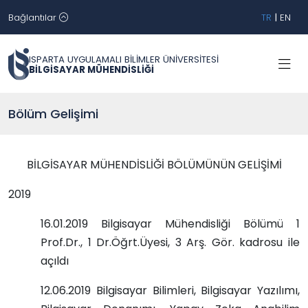
Bağlantılar
TR
|
EN
ISPARTA UYGULAMALI BİLİMLER ÜNİVERSİTESİ
BİLGİSAYAR MÜHENDİSLİĞİ
Bölüm Gelişimi
BİLGİSAYAR MÜHENDİSLİĞİ BÖLÜMÜNÜN GELİŞİMİ
2019
16.01.2019 Bilgisayar Mühendisliği Bölümü 1
Prof.Dr., 1 Dr.Öğrt.Üyesi, 3 Arş. Gör. kadrosu ile
açıldı
12.06.2019 Bilgisayar Bilimleri, Bilgisayar Yazılımı,