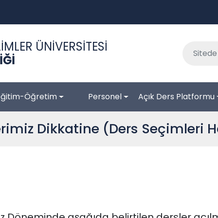
İMLER ÜNİVERSİTESİ
İĞİ
Eğitim-Öğretim
Personel
Açık Ders Platformu
rimiz Dikkatine (Ders Seçimleri 
z Döneminde aşağıda belirtilen dersler açıl