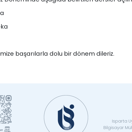
ma
eka
imize başarılarla dolu bir dönem dileriz.
Isparta Uy
Bilgisayar Mü