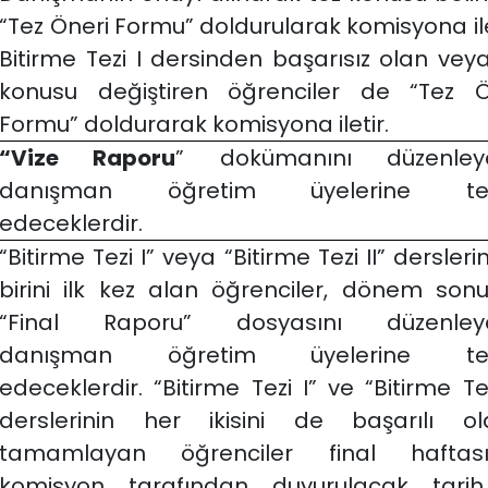
“Tez Öneri Formu” doldurularak komisyona ilet
Bitirme Tezi I dersinden başarısız olan vey
konusu değiştiren öğrenciler de “Tez Ö
Formu” doldurarak komisyona iletir.
“Vize Raporu
” dokümanını düzenley
danışman öğretim üyelerine tes
edeceklerdir.
“Bitirme Tezi I” veya “Bitirme Tezi II” dersler
birini ilk kez alan öğrenciler, dönem son
“Final Raporu” dosyasını düzenley
danışman öğretim üyelerine tes
edeceklerdir. “Bitirme Tezi I” ve “Bitirme Tez
derslerinin her ikisini de başarılı ol
tamamlayan öğrenciler final haftas
komisyon tarafından duyurulacak tari