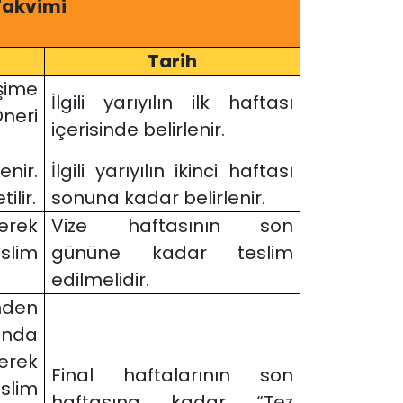
 Takvimi
Tarih
şime
İlgili yarıyılın ilk haftası
neri
içerisinde belirlenir.
enir.
İlgili yarıyılın ikinci haftası
ilir.
sonuna kadar belirlenir.
erek
Vize haftasının son
lim
gününe kadar teslim
edilmelidir.
inden
unda
erek
Final haftalarının son
lim
haftasına kadar “Tez