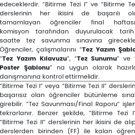
edeceklerdir. “Bitirme Tezi I” ve “Bitirme Tez
derslerinin her ikisini de başarılı ol
tamamlayan öğrenciler final haftas
komisyon tarafından duyurulacak tari
saatte tez savunma sınavına girecekler
Öğrenciler, çalışmalarını “
Tez Yazım Şabl
“
Tez Yazım Kılavuzu
”, “
Tez Sunumu
” ve 
Poster Şablonu
” na uygun olarak hazırla
danışmanına kontrol ettirmelidir.
“Bitirme Tezi I” veya “Bitirme Tezi II” dersler
başarısız olan öğrenciler bütünleme sına
girebilir. “Tez Savunması/Final Raporu“ işle
tekrarlanır. Benzer şekilde, “Bitirme Tezi 
“Bitirme Tezi II” derslerinin her ikisini de alı
derslerden birinden (FF) ile kalan öğrenc