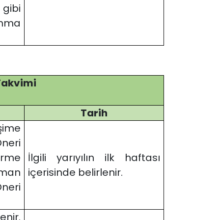
 gibi
unma
 Takvimi
Tarih
şime
neri
tirme
İlgili yarıyılın ilk haftası
şman
içerisinde belirlenir.
neri
enir.