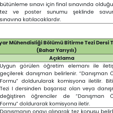
bütünleme sınavı için final sınavında olduğu
tez ve poster sunumu şeklinde sav
sınavına katılacaklardır.
yar Mühendisliği Bölümü Bitirme Tezi Dersi
(Bahar Yarıyılı)
Açıklama
Uygun görülen öğretim elemanı ile ileti
geçilerek danışman belirlenir. “Danışman Ö
Formu” doldurularak komisyona iletilir. Bi
Tezi I dersinden başarısız olan veya danı
değiştiren öğrenciler de “Danışman Ö
Formu” doldurarak komisyona iletir.
Danışmanın onayı alınarak tez konusu belirl