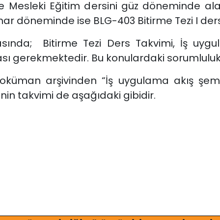
de Mesleki Eğitim dersini güz döneminde al
ahar döneminde ise BLG-403 Bitirme Tezi I der
masında; Bitirme Tezi Ders Takvimi, İş uy
ası gerekmektedir. Bu konulardaki sorumlulu
oküman arşivinden “İş uygulama akış şema
rinin takvimi de aşağıdaki gibidir.