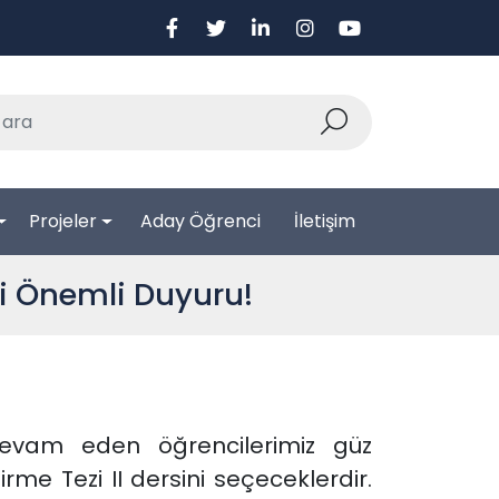
Projeler
Aday Öğrenci
İletişim
ili Önemli Duyuru!
devam eden öğrencilerimiz güz
me Tezi II dersini seçeceklerdir.