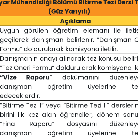
yar Mühendisliği Bölümü Bitirme Tezi Dersi
(Güz Yarıyılı)
Açıklama
Uygun görülen öğretim elemanı ile ileti
geçilerek danışman belirlenir. “Danışman Ö
Formu” doldurularak komisyona iletilir.
Danışmanın onayı alınarak tez konusu belirl
“Tez Öneri Formu” doldurularak komisyona ilet
“Vize Raporu
” dokümanını düzenley
danışman öğretim üyelerine tes
edeceklerdir.
“Bitirme Tezi I” veya “Bitirme Tezi II” dersler
birini ilk kez alan öğrenciler, dönem son
“Final Raporu” dosyasını düzenley
danışman öğretim üyelerine tes