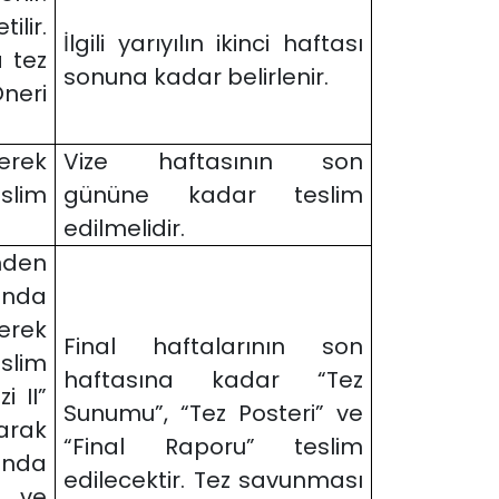
ilir.
İlgili yarıyılın ikinci haftası
a tez
sonuna kadar belirlenir.
neri
erek
Vize haftasının son
lim
gününe kadar teslim
edilmelidir.
inden
unda
erek
Final haftalarının son
lim
haftasına kadar “Tez
i II”
Sunumu”, “Tez Posteri” ve
arak
“Final Raporu” teslim
ında
edilecektir. Tez savunması
h ve