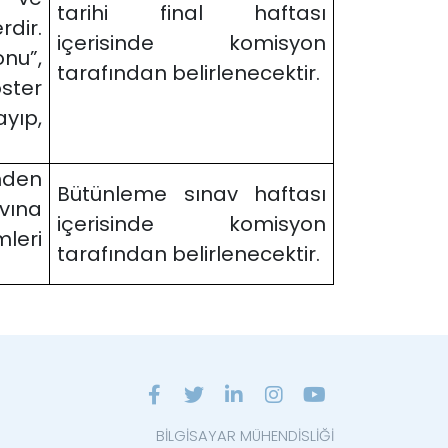
tarihi final haftası
dir.
içerisinde komisyon
nu”,
tarafından belirlenecektir.
oster
yıp,
inden
Bütünleme sınav haftası
vına
içerisinde komisyon
mleri
tarafından belirlenecektir.
BİLGİSAYAR MÜHENDİSLİĞİ