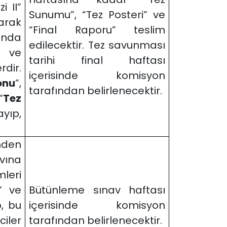
i II”
Sunumu”, “Tez Posteri” ve
arak
“Final Raporu” teslim
ında
edilecektir. Tez savunması
h ve
tarihi final haftası
dir.
içerisinde komisyon
onu
”,
tarafından belirlenecektir.
“
Tez
yıp,
inden
vına
mleri
I” ve
Bütünleme sınav haftası
p, bu
içerisinde komisyon
iler
tarafından belirlenecektir.