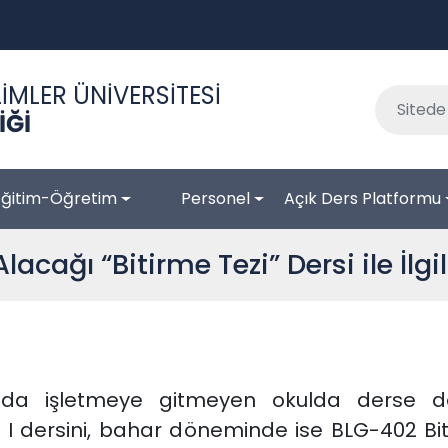
İMLER ÜNİVERSİTESİ
İĞİ
Eğitim-Öğretim
Personel
Açık Ders Platformu
Alacağı “Bitirme Tezi” Dersi ile İlg
ında işletmeye gitmeyen okulda derse 
 dersini, bahar döneminde ise BLG-402 Bitir