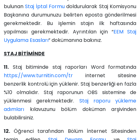
bulunan
Staj İptal Formu
doldurularak Staj Komisyonu
Başkanına durumunuzu belirten eposta gönderilmesi
gerekmektedir. Bu işlemin stajın ilk haftasında
yapılması gerekmektedir. Ayrıntılan için “
EEM Staj
Uygulama Esasları
” dokümanına bakınız.
STAJ BİTİMİNDE
11.
Staj bitiminde staj raporları Word formatında
https://www.turnitin.com/tr
internet sitesine
benzerlik kontrolü için yüklenir. Staj benzerliği en fazla
%10 olmalıdır. Staj raporunun OBS sistemine de
yüklenmesi gerekmektedir.
Staj raporu yükleme
adımları
kılavuzunu bölüm doküman arşivinden
bulabilirsiniz.
12.
Öğrenci tarafından Bölüm İnternet Sitesinden
temin edilen
Staj Devam Formu
ve
Staj