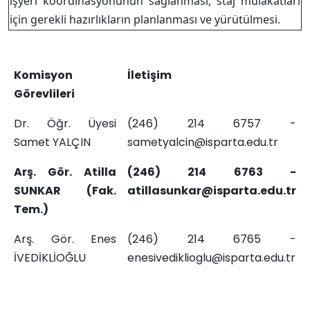
işyeri koordinasyonunun sağlanması, staj mülakatları
için gerekli hazırlıkların planlanması ve yürütülmesi.
Komisyon
İletişim
Görevlileri
Dr. Öğr. Üyesi
(246) 214 6757 -
Samet YALÇIN
sametyalcin@isparta.edu.tr
Arş. Gör. Atilla
(246) 214 6763 -
SUNKAR (Fak.
atillasunkar@isparta.edu.tr
Tem.)
Arş. Gör. Enes
(246) 214 6765 -
İVEDİKLİOĞLU
enesivediklioglu@isparta.edu.tr