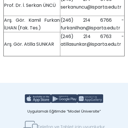
Prof. Dr. İ. Serkan ÜNCÜ
serkanuncu@isparta.edu.tr
Arş. Gör. Kamil Furkan
(246) 214 6766 -
İLHAN (Fak. Tes.)
furkanilhan@isparta.edu.tr
(246) 214 6763 -
Arş. Gör. Atilla SUNKAR
atillasunkar@isparta.edu.tr
Uygulamalı Eğitimde “Model Üniversite”
Telefon ve Tablet için uyumludur