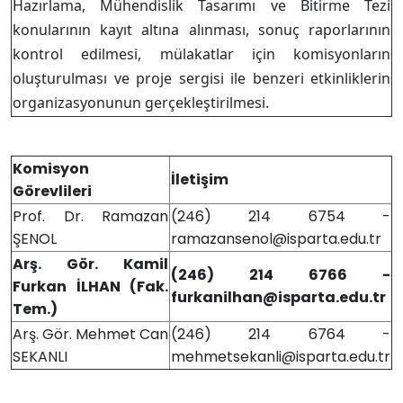
Hazırlama, Mühendislik Tasarımı ve Bitirme Tezi
konularının kayıt altına alınması, sonuç raporlarının
kontrol edilmesi, mülakatlar için komisyonların
oluşturulması ve proje sergisi ile benzeri etkinliklerin
organizasyonunun gerçekleştirilmesi.
Komisyon
İletişim
Görevlileri
Prof. Dr. Ramazan
(246) 214 6754 -
ŞENOL
ramazansenol@isparta.edu.tr
Arş. Gör. Kamil
(246) 214 6766 -
Furkan İLHAN (Fak.
furkanilhan@isparta.edu.tr
Tem.)
Arş. Gör. Mehmet Can
(246) 214 6764 -
SEKANLI
mehmetsekanli@isparta.edu.tr