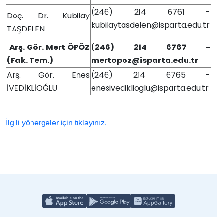
(246) 214 6761 -
Doç. Dr. Kubilay
kubilaytasdelen@isparta.edu.tr
TAŞDELEN
Arş. Gör. Mert ÖPÖZ
(246) 214 6767 -
(Fak. Tem.)
mertopoz@isparta.edu.tr
Arş. Gör. Enes
(246) 214 6765 -
İVEDİKLİOĞLU
enesivediklioglu@isparta.edu.tr
İ
lgili yönergeler için tıklayın
ı
z
.