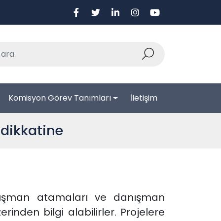
Komisyon Görev Tanımları
İletişim
 dikkatine
anışman atamaları ve danışman
inden bilgi alabilirler. Projelere